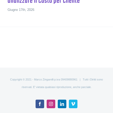
analizzare il Costo per Cliente
Giugno 17th, 2026
Copyright © 2021 - Marco Zingarelli p.iva 09409880961 | Tutti i Diritti sono
riservati. E' vietata qualsiasi riproduzione, anche parziale.
Facebook
Instagram
LinkedIn
Vimeo