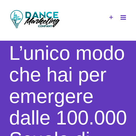
Salta
al
contenuto
L’unico modo
che hai per
emergere
dalle 100.000