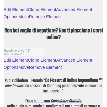
Edit Element
Clone Element
Advanced Element
Options
Move
Remove Element
Non hai voglia di aspettare? Non ti piacciono i corsi
online?
Edit Element
Clone Element
Advanced Element
Options
Move
Remove Element
Puoi richiedere il Metodo
“Da Maestro di Ballo a Imprenditore ®”
one-to-one
con sessioni di Coaching personalizzate in base alle
tue necessità.
Fissa subito una
Consulenza Gratuita
,
nella quale avrai modo di analizzare il tuo punto di partenza e