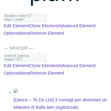
Edit Element
Clone Element
Advanced Element
Options
Move
Remove Element
— SPACER —
Edit Element
Clone Element
Advanced Element
Options
Move
Remove Element
[Dance – To Do List] 3 consigli per diventare un
Maestro di Ballo ben organizzato