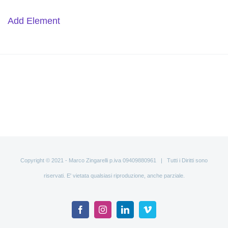
Add Element
Copyright © 2021 - Marco Zingarelli p.iva 09409880961 | Tutti i Diritti sono
riservati. E' vietata qualsiasi riproduzione, anche parziale.
Facebook
Instagram
LinkedIn
Vimeo