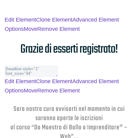
Edit Element
Clone Element
Advanced Element
Options
Move
Remove Element
Grazie di esserti registrato!
Edit Element
Clone Element
Advanced Element
Options
Move
Remove Element
Sara nostra cura avvisarti nel momento in cui
saranno aperte le iscrizioni
al corso “Da Maestro di Ballo a Imprenditore® –
Web”…