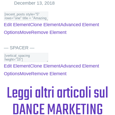
December 13, 2018
Edit Element
Clone Element
Advanced Element
Options
Move
Remove Element
— SPACER —
Edit Element
Clone Element
Advanced Element
Options
Move
Remove Element
Leggi altri articoli sul
DANCE MARKETING