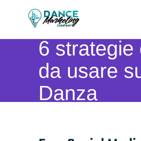
Salta
al
contenuto
6 strategie
da usare su
Danza