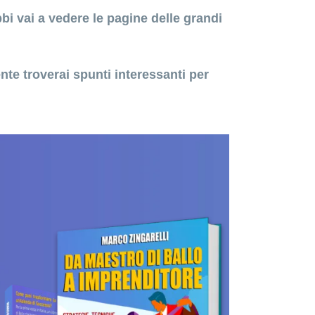
i vai a vedere le pagine delle grandi
te troverai spunti interessanti per