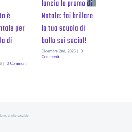
lancia la promo di
to è
Natale: fai brillare
tale per
la tua scuola di
la di
ballo sui social!
Dicembre 2nd, 2025
|
0
Commenti
26
|
0 Commenti
zione, anche parziale.