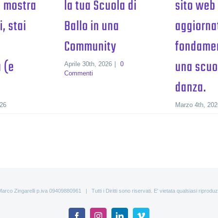
 mostra
la tua Scuola di
sito web
, stai
Ballo in una
aggiorna
Community
fondamen
à (e
una scuo
Aprile 30th, 2026
|
0
Commenti
danza.
26
Marzo 4th, 20
rco Zingarelli p.iva 09409880961 | Tutti i Diritti sono riservati. E' vietata qualsiasi riprodu