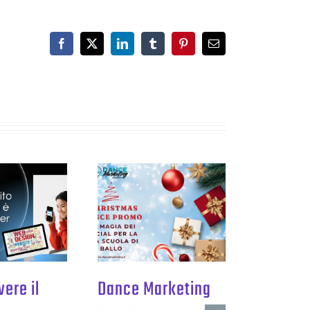
Facebook
X
LinkedIn
Tumblr
Pinterest
Email
ere il
Dance Marketing